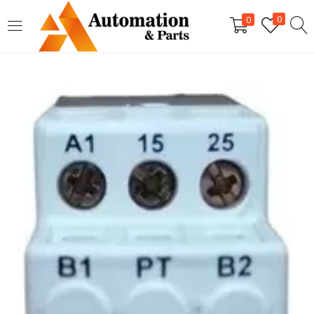
LOGIN
0
0
Digite seu nome de usuário e senha para fazer o login.
Lembrar-me
Login
Senha perdida?