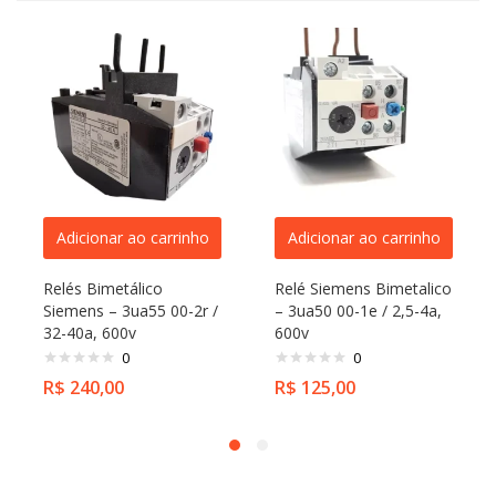
Adicionar ao carrinho
Adicionar ao carrinho
Relés Bimetálico
Relé Siemens Bimetalico
Siemens – 3ua55 00-2r /
– 3ua50 00-1e / 2,5-4a,
32-40a, 600v
600v
0
0
R$
240,00
R$
125,00