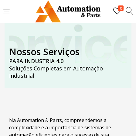
LOGIN
0
Digite seu nome de usuário e senha para fazer o login.
Nossos Serviços
PARA INDUSTRIA 4.0
Soluções Completas em Automação
Industrial
Lembrar-me
Login
Senha perdida?
Na Automation & Parts, compreendemos a
complexidade e a importância de sistemas de
automação eficientes para o sucesso de sua