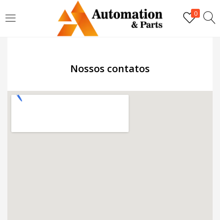
LOGIN
0
Digite seu nome de usuário e senha para fazer o login.
Nossos contatos
Lembrar-me
Login
Senha perdida?