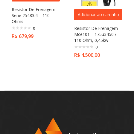
Resistor De Frenagem –
Adicionar ao carrinho
Serie 25483.4 – 110
Ohms
0
Resistor De Frenagem
Mce101 – 175u3450 /
R$
679,99
110 Ohm, 0,45kw
0
R$
4.500,00