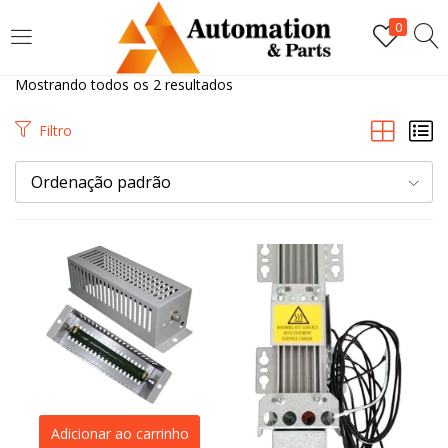
LOGIN
0
Mostrando todos os 2 resultados
Digite seu nome de usuário e senha para fazer o login.
Filtro
Ordenação padrão
Lembrar-me
Login
Senha perdida?
Adicionar ao carrinho