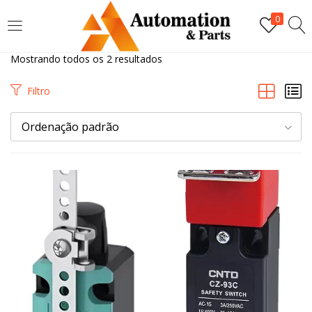
LOGIN
0
Mostrando todos os 2 resultados
Digite seu nome de usuário e senha para fazer o login.
Filtro
Ordenação padrão
Lembrar-me
Login
Senha perdida?