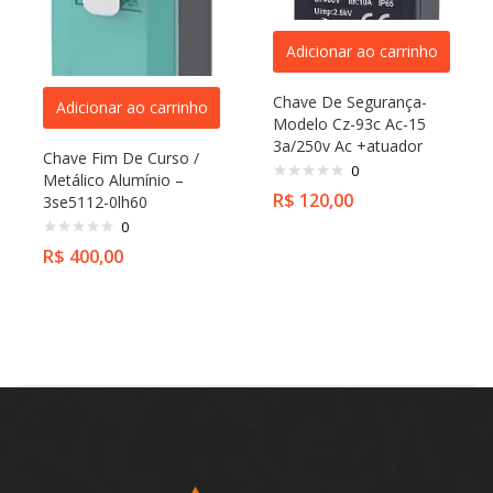
Adicionar ao carrinho
Chave De Segurança-
Adicionar ao carrinho
Modelo Cz-93c Ac-15
3a/250v Ac +atuador
Chave Fim De Curso /
0
Metálico Alumínio –
R$
120,00
3se5112-0lh60
0
R$
400,00