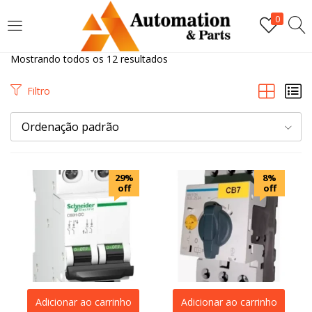
LOGIN
0
Mostrando todos os 12 resultados
Digite seu nome de usuário e senha para fazer o login.
Filtro
Ordenação padrão
Lembrar-me
29%
8%
off
off
Login
Senha perdida?
Adicionar ao carrinho
Adicionar ao carrinho