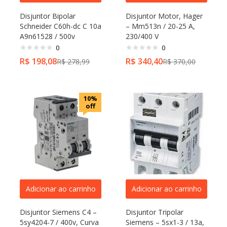
Disjuntor Bipolar
Disjuntor Motor, Hager
Schneider C60h-dc C 10a
– Mm513n / 20-25 A,
A9n61528 / 500v
230/400 V
0
0
R$
198,08
R$
340,40
R$
278,99
R$
370,00
10%
off
Adicionar ao carrinho
Adicionar ao carrinho
Disjuntor Siemens C4 –
Disjuntor Tripolar
5sy4204-7 / 400v, Curva
Siemens – 5sx1-3 / 13a,