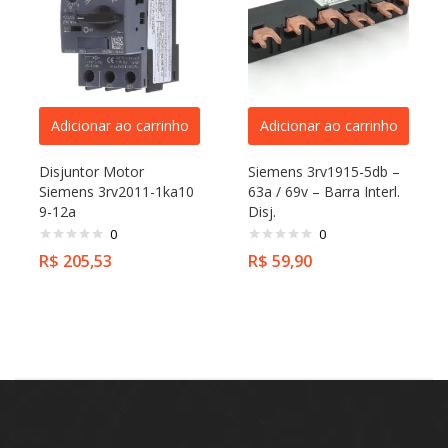
Adicionar ao carrinho
Adicionar ao carrinho
Disjuntor Motor
Siemens 3rv1915-5db –
Siemens 3rv2011-1ka10
63a / 69v – Barra Interl.
9-12a
Disj.
0
0
R$
205,53
R$
59,90