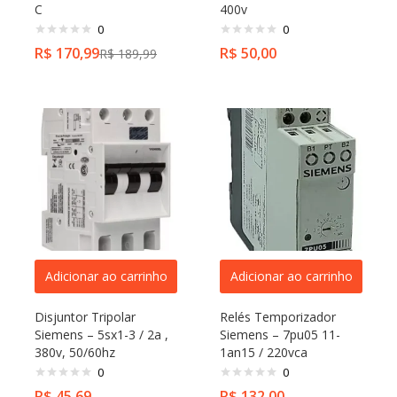
C
400v
0
0
R$
170,99
R$
50,00
R$
189,99
Adicionar ao carrinho
Adicionar ao carrinho
Disjuntor Tripolar
Relés Temporizador
Siemens – 5sx1-3 / 2a ,
Siemens – 7pu05 11-
380v, 50/60hz
1an15 / 220vca
0
0
R$
45,69
R$
132,00