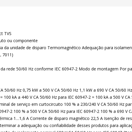
ct TVS
duto ou componente
ogia da unidade de disparo Termomagnético Adequação para isolamen
L 7011)
ia da rede 50/60 Hz conforme IEC 60947-2 Modo de montagem Por pa
A 50/60 Hz 0,75 kW a 500 V CA 50/60 Hz 1,1 kW a 690 V CA 50/60 Hz
I= 100 kA a 440 V CA 50/60 Hz para IEC 60947-2 = 100 kA a 500 V CA
minal de serviço em curtocircuito 100 % a 230/240 V CA 50/60 Hz pa
0947-2 100 % a 500 V CA 50/60 Hz para IEC 60947-2 100 % a 690 V C
térmica 1…1,6 A Corrente de disparo magnético 22,5 A Isenção de 
 determinar a adequação ou confiabilidade desses produtos para aplic