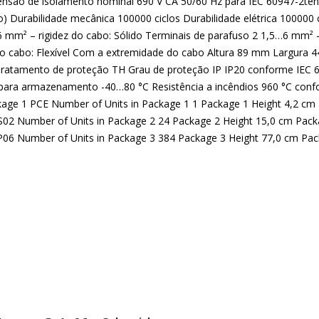
tensão de isolamento nominal 690 V CA 50/60 Hz para IEC 60947-2ten
) Durabilidade mecânica 100000 ciclos Durabilidade elétrica 100000
 mm² – rigidez do cabo: Sólido Terminais de parafuso 2 1,5…6 mm² –
do cabo: Flexível Com a extremidade do cabo Altura 89 mm Largura 
ratamento de proteção TH Grau de proteção IP IP20 conforme IEC 
ara armazenamento -40…80 °C Resistência a incêndios 960 °C confo
ge 1 PCE Number of Units in Package 1 1 Package 1 Height 4,2 cm
 S02 Number of Units in Package 2 24 Package 2 Height 15,0 cm Pac
 P06 Number of Units in Package 3 384 Package 3 Height 77,0 cm Pa