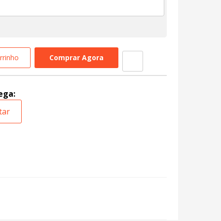
rrinho
Comprar Agora
ega:
tar