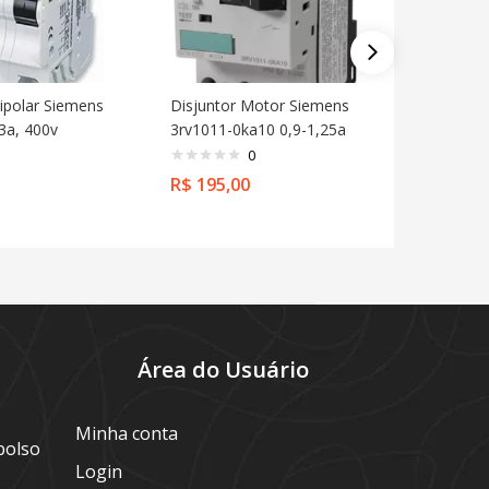
ripolar Siemens
Disjuntor Motor Siemens
Disjunto
13a, 400v
3rv1011-0ka10 0,9-1,25a
Schneide
0
R$
195,00
R$
129,
Área do Usuário
Minha conta
bolso
Login