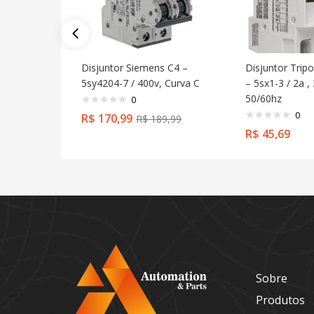
Disjuntor Siemens C4 –
Disjuntor Trip
5sy4204-7 / 400v, Curva C
– 5sx1-3 / 2a ,
50/60hz
0
0
R$
170,99
R$
189,99
R$
45,69
Sobre
Produtos