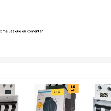
óxima vez que eu comentar.
8%
off