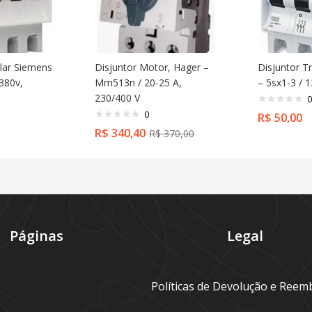
olar Siemens
Disjuntor Motor, Hager –
Disjuntor T
 380v,
Mm513n / 20-25 A,
– 5sx1-3 / 
230/400 V
0
0
R$
50,00
R$
340,40
R$
370,00
Páginas
Legal
Políticas de Devolução e Reem