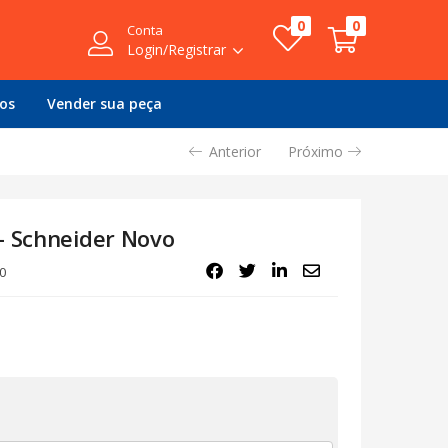
0
0
Conta
Login/Registrar
ços
Vender sua peça
Anterior
Próximo
– Schneider Novo
0