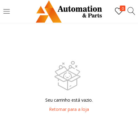
LOGIN
0
Digite seu nome de usuário e senha para fazer o login.
Lembrar-me
Login
Seu carrinho está vazio.
Senha perdida?
Retornar para a loja