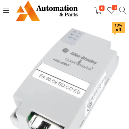
LOGIN
0
0
13%
off
Digite seu nome de usuário e senha para fazer o login.
Lembrar-me
Login
Senha perdida?