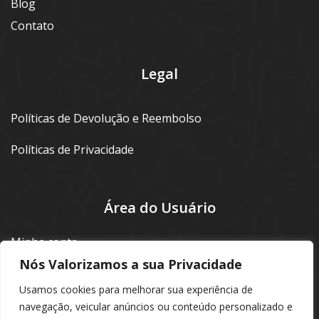
Blog
Contato
Legal
Políticas de Devolução e Reembolso
Políticas de Privacidade
Área do Usuário
Minha conta
Nós Valorizamos a sua Privacidade
Login
Usamos cookies para melhorar sua experiência de
navegação, veicular anúncios ou conteúdo personalizado e