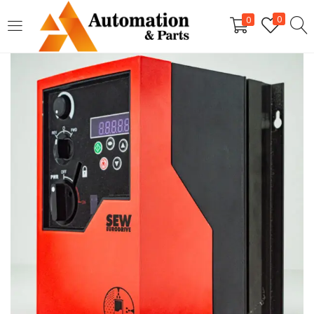
LOGIN
0
0
Digite seu nome de usuário e senha para fazer o login.
Lembrar-me
Login
Senha perdida?