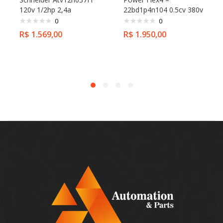
120v 1/2hp 2,4a
22bd1p4n104 0.5cv 380v
0
0
R$
1.569,00
R$
1.950,00