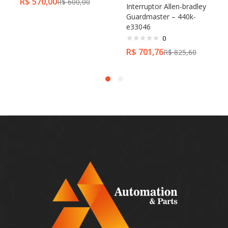
R$
570,00
R$
600,00
Interruptor Allen-bradley
Guardmaster – 440k-
e33046
0
R$
701,76
R$
825,60