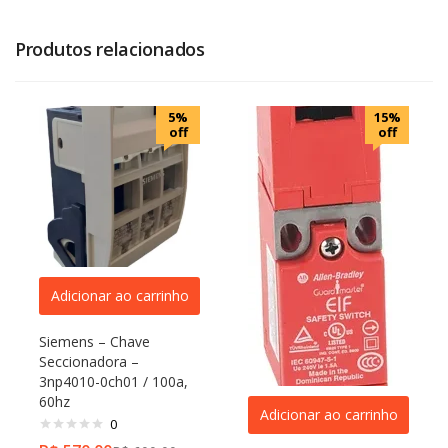
Produtos relacionados
5%
15%
off
off
Adicionar ao carrinho
Siemens – Chave
Seccionadora –
3np4010-0ch01 / 100a,
60hz
Adicionar ao carrinho
0