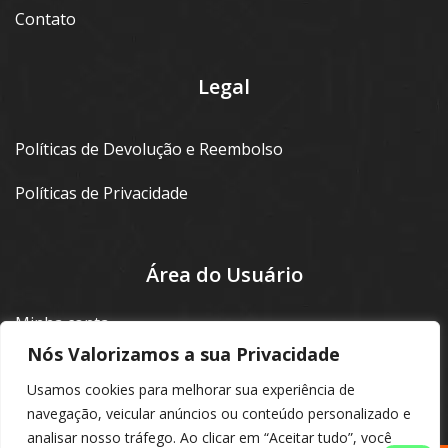
Contato
Legal
Políticas de Devolução e Reembolso
Políticas de Privacidade
Área do Usuário
Minha conta
Nós Valorizamos a sua Privacidade
Login
Usamos cookies para melhorar sua experiência de
navegação, veicular anúncios ou conteúdo personalizado e
analisar nosso tráfego. Ao clicar em “Aceitar tudo”, você