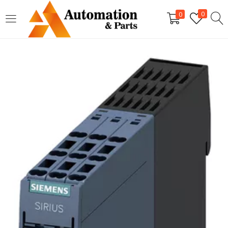
LOGIN
0
0
Digite seu nome de usuário e senha para fazer o login.
Lembrar-me
Login
Senha perdida?