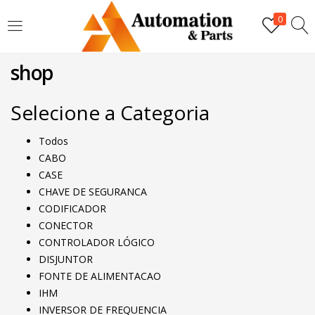
LOGIN
0
shop
Digite seu nome de usuário e senha para fazer o login.
Selecione a Categoria
Todos
CABO
Lembrar-me
CASE
CHAVE DE SEGURANCA
CODIFICADOR
Login
CONECTOR
CONTROLADOR LÓGICO
Senha perdida?
DISJUNTOR
FONTE DE ALIMENTACAO
IHM
INVERSOR DE FREQUENCIA